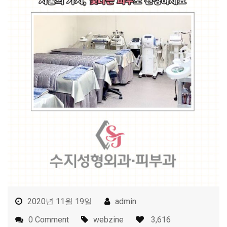
2020년 11월 19일
admin
0 Comment
webzine
3,616