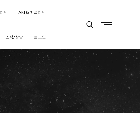
클리닉
ART쁘띠클리닉
소식/상담
로그인