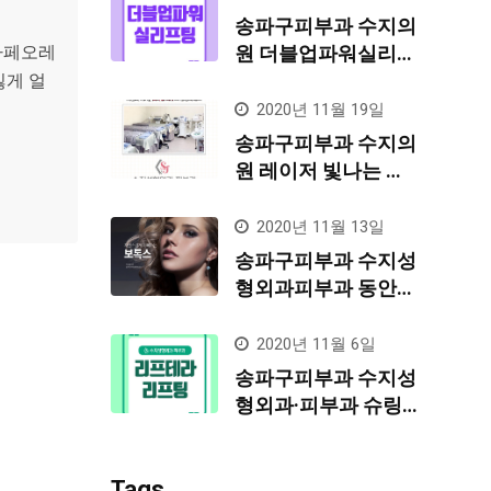
송파구피부과 수지의
 카페오레
원 더블업파워실리프
팅
싫게 얼
2020년 11월 19일
송파구피부과 수지의
원 레이저 빛나는 피
부
2020년 11월 13일
송파구피부과 수지성
형외과피부과 동안의
기본관리 보톡스!!
2020년 11월 6일
송파구피부과 수지성
형외과·피부과 슈링
크보다 안아픈 요즘
대세 리프테라리프
Tags
팅!!