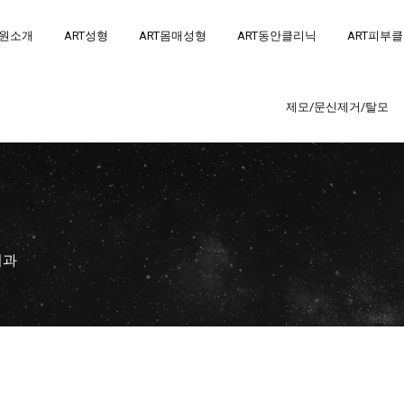
원소개
ART성형
ART몸매성형
ART동안클리닉
ART피부
제모/문신제거/탈모
외과